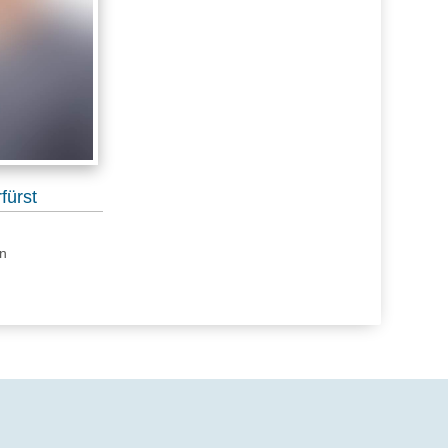
fürst
n