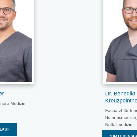
er
Dr. Benedikt
Kreuzpointne
nnere Medizin,
Facharzt für Inn
Betriebsmedizin
Notfallmedizin,
LAUF
Leitender Notarz
ZUM LEBENSL