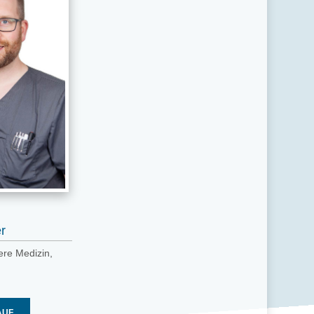
r
ere Medizin,
,
t
AUF